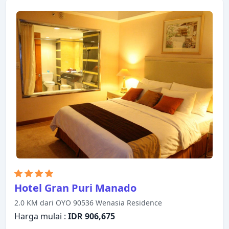
ada di properti ini. Kamar dilengkapi dengan segala
fasilitas yang Anda butuhkan untuk bermalam
dengan nyaman. Di beberapa kamar terdapat
televisi layar datar, akses internet WiFi (gratis),
kamar bebas asap rokok, AC, layanan bangun pagi.
Properti ini menawarkan berbagai pilihan fasilitas
rekreasi. Temukan semua yang Manado tawarkan
dengan membuat Big Fish Hotel sebagai tempat
persinggahan Anda.
Hotel Gran Puri Manado
2.0 KM dari OYO 90536 Wenasia Residence
Harga mulai :
IDR 906,675