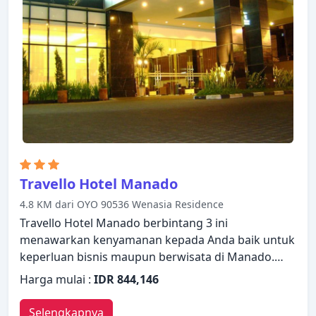
menawarkan berbagai pilihan rekreasi. Dengan
layanan handal dan staf profesional, Sahid
Kawanua Hotel memenuhi kebutuhan Anda.
Travello Hotel Manado
4.8 KM dari OYO 90536 Wenasia Residence
Travello Hotel Manado berbintang 3 ini
menawarkan kenyamanan kepada Anda baik untuk
keperluan bisnis maupun berwisata di Manado.
Baik pebisnis maupun wisatawan, keduanya dapat
Harga mulai :
IDR 844,146
menikmati fasilitas dan layanan hotel. Fasilitas-
fasilitas seperti layanan kamar 24 jam, WiFi gratis di
Selengkapnya