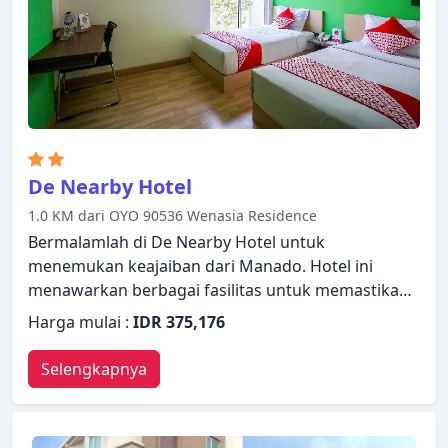
yang ramah dan pelayanan yang istimewa bisa
Anda harapkan selama menginap di Skyward Hotel.
De Nearby Hotel
1.0 KM dari OYO 90536 Wenasia Residence
Bermalamlah di De Nearby Hotel untuk
menemukan keajaiban dari Manado. Hotel ini
menawarkan berbagai fasilitas untuk memastikan
Anda mendapatkan pengalaman yang luar biasa.
Harga mulai :
IDR 375,176
WiFi gratis di semua kamar, resepsionis 24 jam,
layanan kamar 24 jam, Wi-fi di tempat umum,
Selengkapnya
tempat parkir mobil ada untuk kenikmatan para
tamu. Beberapa kamar dirancang dengan baik
dengan adanya fasilitas televisi layar datar, AC, meja