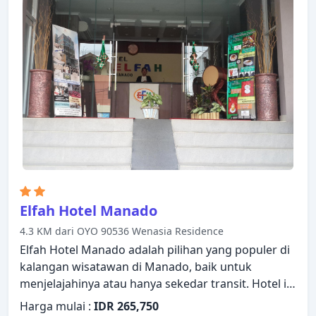
akan meningkatkan kepuasan menginap Anda.
Quint Hotel adalah pilihan yang sangat baik untuk
menjelajahi Manado atau untuk sekadar bersantai
dan menyegarkan diri.
Elfah Hotel Manado
4.3 KM dari OYO 90536 Wenasia Residence
Elfah Hotel Manado adalah pilihan yang populer di
kalangan wisatawan di Manado, baik untuk
menjelajahinya atau hanya sekedar transit. Hotel ini
menawarkan standar pelayanan dan fasilitas yang
Harga mulai :
IDR 265,750