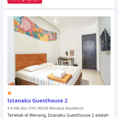
semua kamar, satpam 24 jam, resepsionis 24 jam,
penyimpanan barang tersedia untuk Anda nikmati.
Dirancang untuk memberikan kenyamanan,
beberapa kamar memiliki ruang penyimpanan
pakaian, handuk, rak pakaian, sandal, kopi instan
gratis untuk memastikan kenyamanan istirahat
malam Anda. Hotel ini menawarkan berbagai
pilihan rekreasi. Apa pun alasan Anda mengunjungi
Manado, Travello Hotel Manado akan membuat
Anda langsung merasa seperti di rumah.
Istanaku Guesthouse 2
4.9 KM dari OYO 90536 Wenasia Residence
Terletak di Wenang, Istanaku Guesthouse 2 adalah