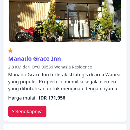
yang meliputi pusat kebugaran, kolam renang luar
ruangan, kolam renang dalam ruangan, kolam
renang anak. Four Points by Sheraton Manado
adalah pilihan yang sangat baik untuk menjelajahi
Manado atau untuk sekadar bersantai dan
menyegarkan diri.
Manado Grace Inn
2.8 KM dari OYO 90536 Wenasia Residence
Manado Grace Inn terletak strategis di area Wanea
yang populer. Properti ini memiliki segala elemen
yang dibutuhkan untuk menginap dengan nyaman.
Layanan kamar 24 jam, WiFi gratis di semua kamar,
Harga mulai :
IDR 171,956
resepsionis 24 jam, Wi-fi di tempat umum, tempat
parkir mobil hanyalah beberapa dari berbagai
Selengkapnya
fasilitas yang ditawarkan. Setiap kamar didesain
dengan elegan dan dilengkapi dengan fasilitas