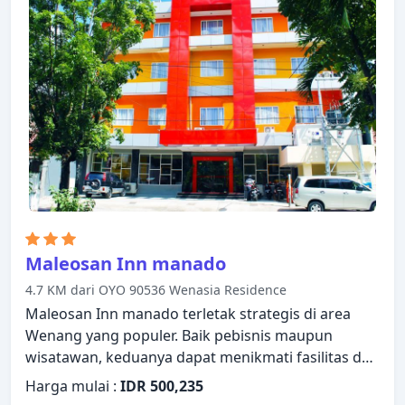
berbagai pilihan rekreasi. Dengan layanan handal
dan staf profesional, Top Hotel Manado by Gran
Puri memenuhi kebutuhan Anda.
Maleosan Inn manado
4.7 KM dari OYO 90536 Wenasia Residence
Maleosan Inn manado terletak strategis di area
Wenang yang populer. Baik pebisnis maupun
wisatawan, keduanya dapat menikmati fasilitas dan
layanan hotel. Fasilitas-fasilitas seperti satpam 24
Harga mulai :
IDR 500,235
jam, resepsionis 24 jam, Wi-fi di tempat umum,