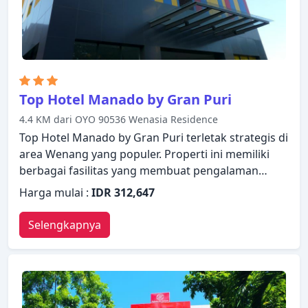
Top Hotel Manado by Gran Puri
4.4 KM dari OYO 90536 Wenasia Residence
Top Hotel Manado by Gran Puri terletak strategis di
area Wenang yang populer. Properti ini memiliki
berbagai fasilitas yang membuat pengalaman
menginap Anda menyenangkan. WiFi gratis di
Harga mulai :
IDR 312,647
semua kamar, resepsionis 24 jam, Wi-fi di tempat
umum, parkir valet, tempat parkir mobil dapat
Selengkapnya
ditemukan di hotel ini. Kamar dirancang untuk
memberikan tingkat kenyamanan optimal dengan
dekorasi dan fasilitas yang nyaman seperti televisi
layar datar, kamar bebas asap rokok, AC, layanan
bangun pagi, meja tulis. Hotel ini menawarkan