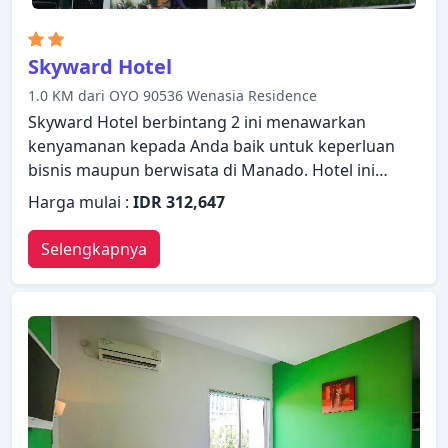
Skyward Hotel
1.0 KM dari OYO 90536 Wenasia Residence
Skyward Hotel berbintang 2 ini menawarkan
kenyamanan kepada Anda baik untuk keperluan
bisnis maupun berwisata di Manado. Hotel ini
menawarkan standar pelayanan dan fasilitas yang
Harga mulai :
IDR 312,647
tinggi untuk memenuhi setiap kebutuhan semua
wisatawan. Manfaatkan layanan kamar 24 jam,
Selengkapnya
satpam 24 jam, toko serbaguna, resepsionis 24
jam, Wi-fi di tempat umum yang disediakan hotel.
Semua kamar dirancang dan didekorasi untuk
membuat tamu merasa seperti di rumah dan
beberapa kamar dilengkapi dengan handuk, ruang
penyimpanan pakaian, rak pakaian, toilet
tambahan, televisi layar datar. Hotel ini
menawarkan berbagai pilihan rekreasi. Suasana