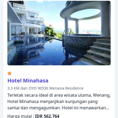
yang berguna. Properti ini menawarkan berbagai
pilihan fasilitas rekreasi. Apa pun alasan Anda
mengunjungi Manado, Manado Grace Inn akan
membuat Anda langsung merasa seperti di rumah.
Hotel Minahasa
3.3 KM dari OYO 90536 Wenasia Residence
Terletak secara ideal di area wisata utama, Wenang,
Hotel Minahasa menjanjikan kunjungan yang
santai dan mengagumkan. Hotel ini menawarkan
standar pelayanan dan fasilitas yang tinggi untuk
Harga mulai :
IDR 562,764