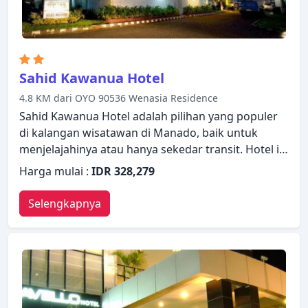
Sahid Kawanua Hotel
4.8 KM dari OYO 90536 Wenasia Residence
Sahid Kawanua Hotel adalah pilihan yang populer
di kalangan wisatawan di Manado, baik untuk
menjelajahinya atau hanya sekedar transit. Hotel ini
memiliki segala yang dibutuhkan untuk menginap
Harga mulai :
IDR 328,279
dengan nyaman. Manfaatkan layanan kamar 24
jam, WiFi gratis di semua kamar, Wi-fi di tempat
Selengkapnya
umum, tempat parkir mobil, layanan kamar yang
disediakan hotel. Semua kamar dirancang dan
didekorasi untuk membuat tamu merasa seperti di
rumah dan beberapa kamar dilengkapi dengan
akses internet - WiFi, akses internet WiFi (gratis),
AC, layanan bangun pagi, meja tulis. Hotel ini