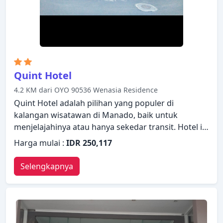
Quint Hotel
4.2 KM dari OYO 90536 Wenasia Residence
Quint Hotel adalah pilihan yang populer di
kalangan wisatawan di Manado, baik untuk
menjelajahinya atau hanya sekedar transit. Hotel ini
menawarkan berbagai fasilitas untuk memastikan
Harga mulai :
IDR 250,117
Anda mendapatkan pengalaman yang luar biasa.
Layanan kamar 24 jam, satpam 24 jam, toko
Selengkapnya
serbaguna, check-in/check-out pribadi, layanan
taksi ada dalam daftar hal-hal yang para tamu
dapat nikmati. Setiap kamar didesain dengan
elegan dan dilengkapi dengan fasilitas yang
berguna. Akses ke sauna, spa, pijat, taman di hotel