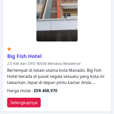
Big Fish Hotel
2.0 KM dari OYO 90536 Wenasia Residence
Bertempat di lokasi utama kota Manado, Big Fish
Hotel berada di pusat segala sesuatu yang kota ini
tawarkan, tepat di depan pintu kamar Anda.
Properti ini menawarkan standar pelayanan dan
Harga mulai :
IDR 468,970
fasilitas yang tinggi untuk memenuhi setiap
kebutuhan semua wisatawan. Manfaatkan WiFi
Selengkapnya
gratis di semua kamar, satpam 24 jam, layanan
kebersihan harian, layanan taksi, layanan tiket yang