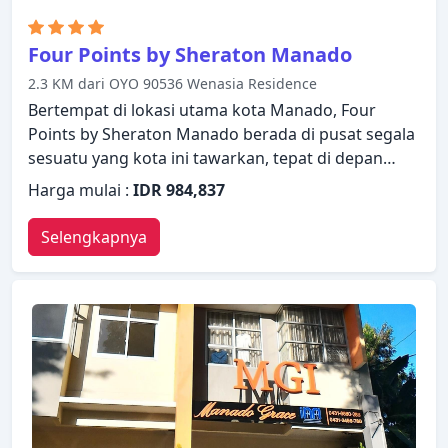
Four Points by Sheraton Manado
2.3 KM dari OYO 90536 Wenasia Residence
Bertempat di lokasi utama kota Manado, Four
Points by Sheraton Manado berada di pusat segala
sesuatu yang kota ini tawarkan, tepat di depan
pintu kamar Anda. Properti ini memiliki berbagai
Harga mulai :
IDR 984,837
fasilitas yang membuat pengalaman menginap
Anda menyenangkan. Layanan kamar 24 jam,
Selengkapnya
satpam 24 jam, layanan kebersihan harian, WiFi
gratis di semua kamar, layanan taksi hanyalah
beberapa dari berbagai fasilitas yang ditawarkan.
Semua kamar dirancang dan didekorasi untuk
membuat tamu merasa seperti di rumah dan
beberapa kamar dilengkapi dengan televisi layar
datar, toilet tambahan, minuman selamat datang
gratis, handuk, pendeteksi asap. Suasana tenang di
properti ini meluas hingga fasilitas rekreasinya