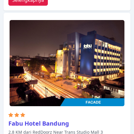
semua kamar, resepsionis 24 jam, Wi-fi di tempat
umum, tempat parkir mobil ada untuk kenikmatan
para tamu. Kamar dilengkapi dengan segala
fasilitas yang Anda butuhkan untuk bermalam
dengan nyaman. Di beberapa kamar terdapat
televisi layar datar, akses internet - WiFi, akses
internet WiFi (gratis), kamar bebas asap rokok, AC.
Hotel ini menawarkan berbagai pilihan rekreasi.
Yokotel Hotel adalah pilihan yang sangat baik
untuk menjelajahi Bandung atau untuk sekadar
bersantai dan menyegarkan diri.
Fabu Hotel Bandung
2.8 KM dari RedDoorz Near Trans Studio Mall 3