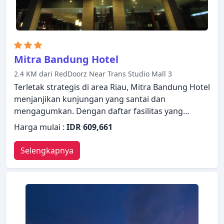
Mitra Bandung Hotel
2.4 KM dari RedDoorz Near Trans Studio Mall 3
Terletak strategis di area Riau, Mitra Bandung Hotel
menjanjikan kunjungan yang santai dan
mengagumkan. Dengan daftar fasilitas yang
lengkap, tamu akan merasakan pengalaman
Harga mulai :
IDR 609,661
menginap di properti yang nyaman. Layanan kamar
24 jam, WiFi gratis di semua kamar, satpam 24 jam,
Selengkapnya
layanan kebersihan harian, layanan taksi hanyalah
beberapa dari berbagai fasilitas yang ditawarkan.
Dirancang untuk memberikan kenyamanan,
beberapa kamar memiliki televisi layar datar, AC,
meja tulis, bar mini, balkon/teras untuk
memastikan kenyamanan istirahat malam Anda.