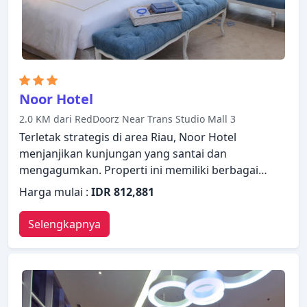
tawarkan dengan membuat Crowne Plaza Bandung
sebagai tempat persinggahan Anda.
Noor Hotel
2.0 KM dari RedDoorz Near Trans Studio Mall 3
Terletak strategis di area Riau, Noor Hotel
menjanjikan kunjungan yang santai dan
mengagumkan. Properti ini memiliki berbagai
fasilitas yang membuat pengalaman menginap
Harga mulai :
IDR 812,881
Anda menyenangkan. Staf yang siap melayani akan
menyambut dan memandu Anda di Noor Hotel.
Selengkapnya
Setiap kamar didesain dengan elegan dan
dilengkapi dengan fasilitas yang berguna. Properti
ini menawarkan berbagai pilihan fasilitas rekreasi.
Noor Hotel menggabungkan keramahan yang
hangat dengan suasana yang indah untuk