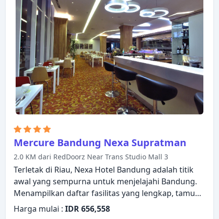
membuat kunjungan Anda di Bandung tidak
terlupakan.
Mercure Bandung Nexa Supratman
2.0 KM dari RedDoorz Near Trans Studio Mall 3
Terletak di Riau, Nexa Hotel Bandung adalah titik
awal yang sempurna untuk menjelajahi Bandung.
Menampilkan daftar fasilitas yang lengkap, tamu
akan merasakan bahwa mereka menginap di
Harga mulai :
IDR 656,558
properti yang nyaman. Semua fasilitas yang