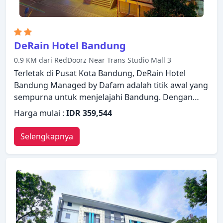
DeRain Hotel Bandung
0.9 KM dari RedDoorz Near Trans Studio Mall 3
Terletak di Pusat Kota Bandung, DeRain Hotel
Bandung Managed by Dafam adalah titik awal yang
sempurna untuk menjelajahi Bandung. Dengan
daftar fasilitas yang lengkap, tamu akan
Harga mulai :
IDR 359,544
merasakan pengalaman menginap di properti yang
nyaman. Manfaatkan layanan kamar 24 jam,
Selengkapnya
satpam 24 jam, layanan kebersihan harian,
resepsionis 24 jam, penyimpanan barang yang ada
di properti ini. Setiap kamar didesain dengan
elegan dan dilengkapi dengan fasilitas yang
berguna. Hibur diri Anda dengan fasilitas rekreasi
di properti, termasuk spa, pijat, karaoke. Apa pun
alasan Anda mengunjungi Bandung, DeRain Hotel