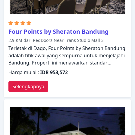
Four Points by Sheraton Bandung
2.9 KM dari RedDoorz Near Trans Studio Mall 3
Terletak di Dago, Four Points by Sheraton Bandung
adalah titik awal yang sempurna untuk menjelajahi
Bandung. Properti ini menawarkan standar
pelayanan dan fasilitas yang tinggi untuk
Harga mulai :
IDR 953,572
memenuhi setiap kebutuhan semua wisatawan.
Fasilitas-fasilitas seperti layanan kamar 24 jam,
Selengkapnya
satpam 24 jam, layanan kebersihan harian, toko
serbaguna, WiFi gratis di semua kamar tersedia
untuk Anda nikmati. Bersantailah di kamar Anda
yang nyaman dan beberapa kamar dilengkapi
dengan fasilitas seperti televisi layar datar, lantai
karpet, rak pakaian, kopi instan gratis, teh gratis.
Hibur diri Anda dengan fasilitas rekreasi di