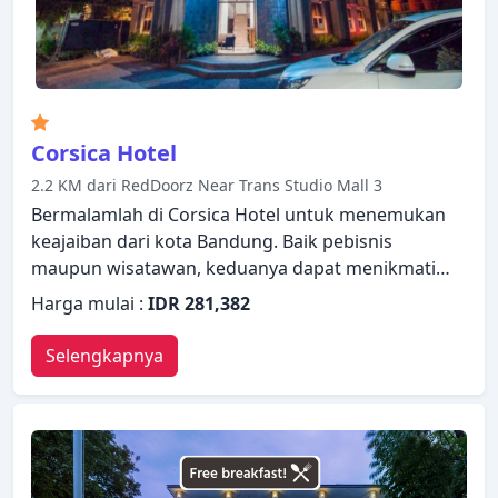
Corsica Hotel
2.2 KM dari RedDoorz Near Trans Studio Mall 3
Bermalamlah di Corsica Hotel untuk menemukan
keajaiban dari kota Bandung. Baik pebisnis
maupun wisatawan, keduanya dapat menikmati
fasilitas dan layanan dari properti ini. Resepsionis
Harga mulai :
IDR 281,382
24 jam, penyimpanan barang, Wi-fi di tempat
umum, tempat parkir mobil, layanan kamar ada
Selengkapnya
dalam daftar hal-hal yang dapat dinikmati oleh
para tamu. Bersantailah di kamar Anda yang
nyaman dan beberapa kamar dilengkapi dengan
fasilitas seperti televisi layar datar, sandal, akses
internet - WiFi, akses internet WiFi (gratis), AC.