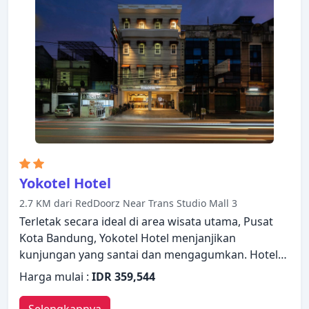
Akses ke kolam renang luar ruangan, kolam
renang dalam ruangan, pijat di properti ini akan
meningkatkan kepuasan menginap Anda. Temukan
semua yang Bandung tawarkan dengan membuat
Mitra Bandung Hotel sebagai tempat persinggahan
Anda.
Yokotel Hotel
2.7 KM dari RedDoorz Near Trans Studio Mall 3
Terletak secara ideal di area wisata utama, Pusat
Kota Bandung, Yokotel Hotel menjanjikan
kunjungan yang santai dan mengagumkan. Hotel
ini menawarkan berbagai fasilitas untuk
Harga mulai :
IDR 359,544
memastikan Anda mendapatkan pengalaman yang
luar biasa. Layanan kamar 24 jam, WiFi gratis di
Selengkapnya