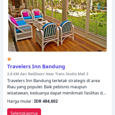
Nikmati fasilitas rekreasi di hotel, termasuk spa,
pijat, sebelum masuk ke kamar untuk beristirahat
dengan nyaman. Apa pun alasan Anda
mengunjungi Bandung, Grand Sovia Hotel akan
membuat Anda langsung merasa seperti di rumah.
Travelers Inn Bandung
2.8 KM dari RedDoorz Near Trans Studio Mall 3
Travelers Inn Bandung terletak strategis di area
Riau yang populer. Baik pebisnis maupun
wisatawan, keduanya dapat menikmati fasilitas dan
layanan hotel. Staf yang siap melayani akan
Harga mulai :
IDR 484,602
menyambut dan memandu Anda di Travelers Inn
Bandung. Setiap kamar didesain dengan elegan
Selengkapnya