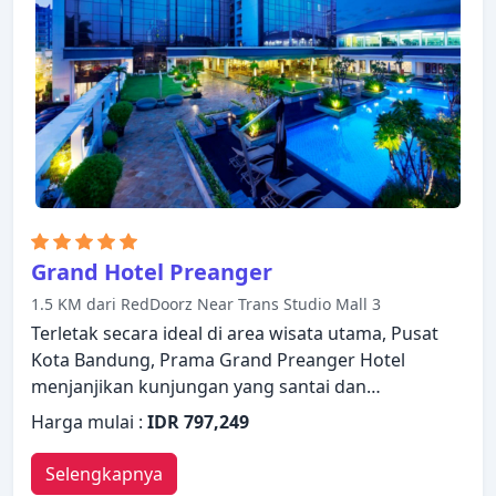
dengan nyaman. Apa pun alasan Anda
mengunjungi Bandung, Ibis Bandung Trans Studio
akan membuat Anda langsung merasa seperti di
rumah.
Grand Hotel Preanger
1.5 KM dari RedDoorz Near Trans Studio Mall 3
Terletak secara ideal di area wisata utama, Pusat
Kota Bandung, Prama Grand Preanger Hotel
menjanjikan kunjungan yang santai dan
mengagumkan. Properti ini memiliki berbagai
Harga mulai :
IDR 797,249
fasilitas yang membuat pengalaman menginap
Anda menyenangkan. Layanan kamar 24 jam, WiFi
Selengkapnya
gratis di semua kamar, satpam 24 jam, layanan