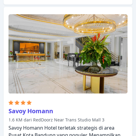
taksi, akses mudah untuk kursi roda ada untuk
kenikmatan para tamu. Televisi layar datar, lantai
karpet, cermin, sandal, akses internet - WiFi dapat
ditemukan di beberapa kamar. Pulihkan diri Anda
setelah berkeliling seharian dalam kenyamanan
kamar Anda atau manfaatkan fasilitas rekreasi di
hotel, termasuk hot tub, pusat kebugaran, sauna,
kolam renang luar ruangan, spa. Staf yang ramah,
fasilitas yang istimewa dan dekat dengan semua
yang Bandung tawarkan, merupakan tiga alasan
utama Anda untuk menginap di Prama Grand
Preanger Hotel.
Savoy Homann
1.6 KM dari RedDoorz Near Trans Studio Mall 3
Savoy Homann Hotel terletak strategis di area
Pusat Kota Bandung yang populer. Menampilkan