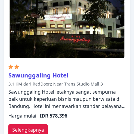
properti, termasuk pusat kebugaran, kolam renang
luar ruangan. Temukan semua yang Bandung
tawarkan dengan membuat Four Points by
Sheraton Bandung sebagai tempat persinggahan
Anda.
Sawunggaling Hotel
3.1 KM dari RedDoorz Near Trans Studio Mall 3
Sawunggaling Hotel letaknya sangat sempurna
baik untuk keperluan bisnis maupun berwisata di
Bandung. Hotel ini menawarkan standar pelayanan
dan fasilitas yang tinggi untuk memenuhi setiap
Harga mulai :
IDR 578,396
kebutuhan semua wisatawan. Fasilitas-fasilitas
seperti fotokopi, layanan taksi, resepsionis 24 jam,
Selengkapnya