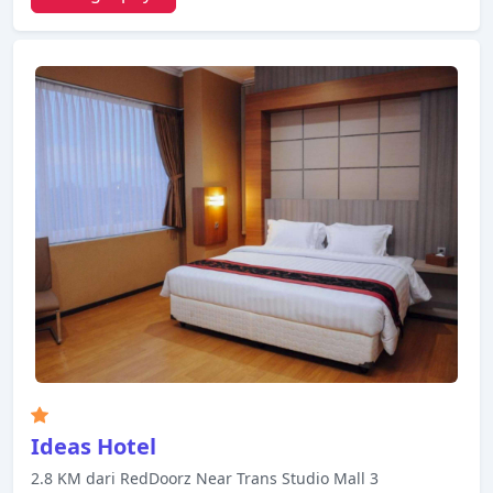
dan dilengkapi dengan fasilitas yang berguna.
Pulihkan diri Anda setelah berkeliling seharian
dalam kenyamanan kamar Anda atau manfaatkan
fasilitas rekreasi di hotel, termasuk pijat, taman.
Travelers Inn Bandung menggabungkan
keramahan yang hangat dengan suasana yang
indah untuk membuat kunjungan Anda di Bandung
tak terlupakan.
Ideas Hotel
2.8 KM dari RedDoorz Near Trans Studio Mall 3