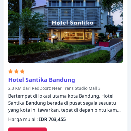
Properti ini menawarkan berbagai pilihan fasilitas
rekreasi. Staf yang ramah, fasilitas yang istimewa
dan dekat dengan semua yang Bandung tawarkan,
merupakan tiga alasan utama Anda untuk
menginap di Corsica Hotel.
Hotel Santika Bandung
2.3 KM dari RedDoorz Near Trans Studio Mall 3
Bertempat di lokasi utama kota Bandung, Hotel
Santika Bandung berada di pusat segala sesuatu
yang kota ini tawarkan, tepat di depan pintu kamar
Anda. Dengan berbagai fasilitas dan layanan,
Harga mulai :
IDR 703,455
properti ini menyediakan semua yang Anda
butuhkan untuk bermalam dengan nyaman.