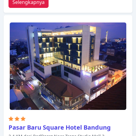
Selengkapnya
Fasilitas-fasilitas seperti layanan kamar 24 jam, WiFi
gratis di semua kamar, layanan taksi, Wi-fi di
tempat umum, tempat parkir mobil tersedia untuk
Anda nikmati. Setiap kamar didesain dengan
elegan dan dilengkapi dengan fasilitas yang
berguna. Akses ke pusat kebugaran, kolam renang
luar ruangan, spa, pijat, kolam renang anak di
properti ini akan meningkatkan kepuasan
menginap Anda. Kemudahan dan kenyamanan
membuat Hotel Santika Bandung menjadi pilihan
yang sempurna sebagai tempat menginap Anda di
Bandung.
Pasar Baru Square Hotel Bandung