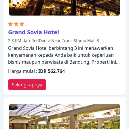
Grand Sovia Hotel
2.8 KM dari RedDoorz Near Trans Studio Mall 3
Grand Sovia Hotel berbintang 3 ini menawarkan
kenyamanan kepada Anda baik untuk keperluan
bisnis maupun berwisata di Bandung. Properti ini
memiliki berbagai fasilitas yang membuat
Harga mulai :
IDR 562,764
pengalaman menginap Anda menyenangkan. Staf
yang siap melayani akan menyambut dan
Selengkapnya
memandu Anda di Grand Sovia Hotel. Semua
kamar dirancang dan didekorasi untuk membuat
tamu merasa seperti di rumah dan beberapa
kamar dilengkapi dengan televisi layar datar,
minuman selamat datang gratis, cermin, akses
internet WiFi (gratis), kamar bebas asap rokok.