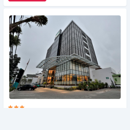
penyimpanan bagasi, Wi-fi di tempat umum
tersedia untuk Anda nikmati. Beberapa kamar
dirancang dengan baik dengan adanya fasilitas
televisi layar datar, akses internet - WiFi, akses
internet WiFi (gratis), bak mandi whirlpool, kamar
bebas asap rokok. Hotel ini menawarkan berbagai
pilihan rekreasi. Sawunggaling Hotel
menggabungkan keramahan yang hangat dengan
suasana yang indah untuk membuat kunjungan
Anda di Bandung tak terlupakan.
California Hotel Bandung
3.1 KM dari RedDoorz Near Trans Studio Mall 3