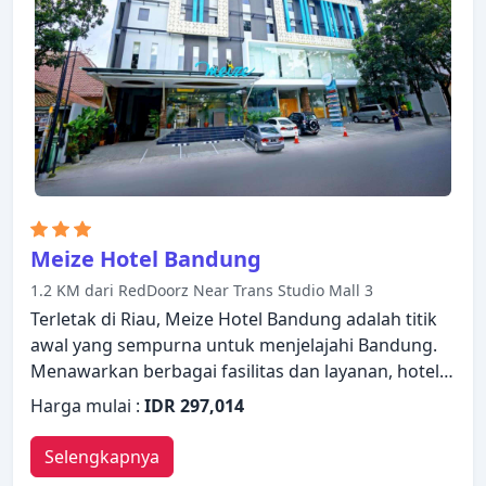
Bandung Managed by Dafam akan membuat Anda
langsung merasa seperti di rumah.
Meize Hotel Bandung
1.2 KM dari RedDoorz Near Trans Studio Mall 3
Terletak di Riau, Meize Hotel Bandung adalah titik
awal yang sempurna untuk menjelajahi Bandung.
Menawarkan berbagai fasilitas dan layanan, hotel
menyediakan semua yang Anda butuhkan untuk
Harga mulai :
IDR 297,014
bermalam dengan nyaman. WiFi gratis di semua
kamar, layanan taksi, dapur, resepsionis 24 jam,
Selengkapnya
penyimpanan barang ada untuk kenikmatan para