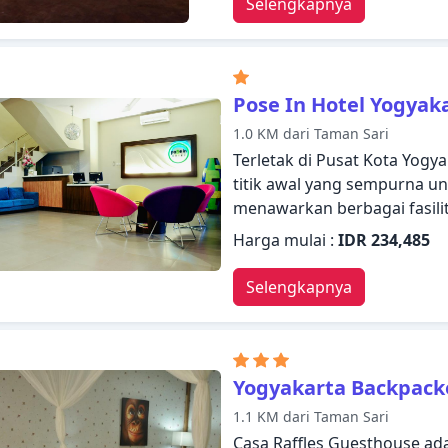
Selengkapnya
Pose In Hotel Yogyak
1.0 KM dari Taman Sari
Terletak di Pusat Kota Yogy
titik awal yang sempurna unt
menawarkan berbagai fasil
pengalaman yang luar biasa.
Harga mulai :
IDR 234,485
jam, resepsionis 24 jam, Wi-
ditemukan di properti ini.
Selengkapnya
beberapa kamar memiliki telev
kamar bebas asap rokok, A
kenyamanan istirahat malam
meluas hingga fasilitas rekr
Yogyakarta Backpack
Yogyakarta menggabungkan
1.1 KM dari Taman Sari
suasana yang indah untuk 
Casa Raffles Guesthouse ada