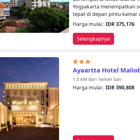
Yogyakarta menempatkan seg
tepat di depan pintu kamar
layanan, hotel menyediaka
Harga mulai :
IDR 375,176
bermalam dengan nyaman. Wi
jam, resepsionis 24 jam, Wi
Selengkapnya
ada dalam daftar hal-hal ya
dirancang untuk memberika
dekorasi dan fasilitas yang n
internet WiFi (gratis), kam
Ayaartta Hotel Malio
pagi. Pulihkan diri Anda set
1.0 KM dari Taman Sari
kenyamanan kamar Anda atau 
Harga mulai :
IDR 390,808
termasuk kolam renang luar
taman. Kemudahan dan ken
Yogyakarta pilihan yang se
Yogyakarta.