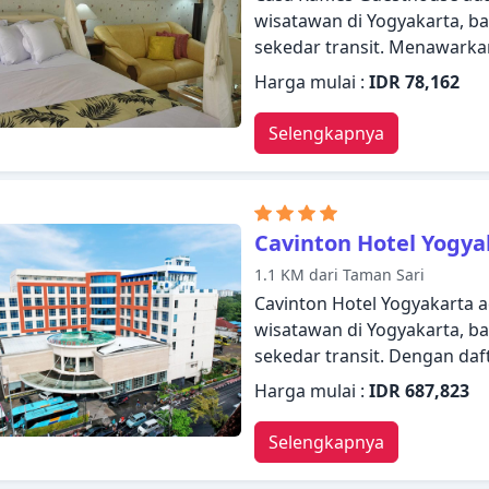
tidak terlupakan.
wisatawan di Yogyakarta, ba
sekedar transit. Menawarkan
menyediakan semua yang A
Harga mulai :
IDR 78,162
nyaman. Fasilitas-fasilitas s
taksi, dapur, penyimpanan b
Selengkapnya
untuk Anda nikmati. Beber
adanya fasilitas teh gratis, 
layar datar, minuman selam
kualitas pengalaman mengin
Cavinton Hotel Yogya
fasilitas rekreasi seperti 
1.1 KM dari Taman Sari
pelayanan yang istimewa bi
Cavinton Hotel Yogyakarta a
Casa Raffles Guesthouse.
wisatawan di Yogyakarta, ba
sekedar transit. Dengan daf
merasakan pengalaman meng
Harga mulai :
IDR 687,823
siap melayani akan menyam
Yogyakarta. Kamar dilengkap
Selengkapnya
butuhkan untuk bermalam 
terdapat televisi layar datar