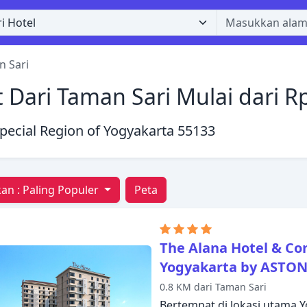
 Sari
 Dari Taman Sari Mulai dari R
Special Region of Yogyakarta 55133
an :
Paling Populer
Peta
The Alana Hotel & Co
Yogyakarta by ASTO
0.8 KM dari Taman Sari
Bertempat di lokasi utama 