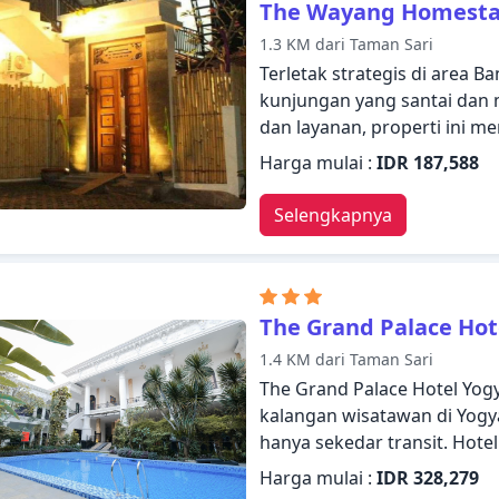
The Wayang Homest
akan meningkatkan kepuasa
1.3 KM dari Taman Sari
mengunjungi Yogyakarta, T
Terletak strategis di area 
Anda langsung merasa seper
kunjungan yang santai dan 
dan layanan, properti ini 
untuk bermalam dengan nya
Harga mulai :
IDR 187,588
WiFi gratis di semua kamar, 
cepat, penyimpanan barang 
Selengkapnya
dirancang dengan baik dan di
instan gratis, teh gratis, ce
berkeliling seharian dala
fasilitas seperti pijat, ta
The Grand Palace Hot
menggabungkan keramahan 
1.4 KM dari Taman Sari
indah untuk membuat kunju
The Grand Palace Hotel Yogy
terlupakan.
kalangan wisatawan di Yogya
hanya sekedar transit. Hote
fasilitas yang dirancang 
Harga mulai :
IDR 328,279
kemudahan kepada para tamu