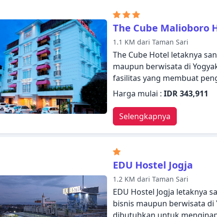
asap rokok, AC, layanan bang
beraktivitas dan nikmatilah
The Cube Malioboro 
ruangan, spa, pijat, taman
1.1 KM dari Taman Sari
staf profesional, Cavinton
The Cube Hotel letaknya sa
Anda.
maupun berwisata di Yogyaka
fasilitas yang membuat p
Manfaatkan layanan kamar 24
Harga mulai :
IDR 343,911
resepsionis 24 jam, penyim
disediakan hotel. Semua ka
Selengkapnya
membuat tamu merasa seper
dilengkapi dengan televisi la
internet WiFi (gratis), kama
setelah berkeliling sehari
EDU Hostel Jogja
manfaatkan fasilitas rekreas
1.2 KM dari Taman Sari
ruangan. Dengan layanan ha
EDU Hostel Jogja letaknya 
memenuhi kebutuhan Anda
bisnis maupun berwisata di 
dibutuhkan untuk menginap