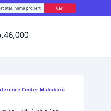
Cari
p.46,000
nference Center Malioboro
N
Yogyakarta, Hotel Neo Plus Awana