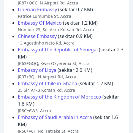
JR87+QCC, N Airport Rd, Accra
Liberian Embassy
(sekitar 0.7 KM)
Patrice Lumumba St, Accra
Embassy Of Mexico
(sekitar 1.2 KM)
Number 25, Sir. Arku Korsah Rd, Accra
Chinese Embassy
(sekitar 0.9 KM)
13 Agostinho Neto Rd, Accra
Embassy of the Republic of Senegal
(sekitar 2.3
KM)
JR63+GQQ, Kwei Okyerema St, Accra
Embassy of Libya
(sekitar 2.0 KM)
JR97+3QJ, N Airport Rd, Accra
Embassy of Chile in Ghana
(sekitar 1.2 KM)
25 Sir. Arku Korsah Rd, Accra
Embassy of the Kingdom of Morocco
(sekitar
1.6 KM)
JR8C+6W5, Accra
Embassy of Saudi Arabia in Accra
(sekitar 1.6
KM)
JR56+V6F, Noi Fetreke St, Accra