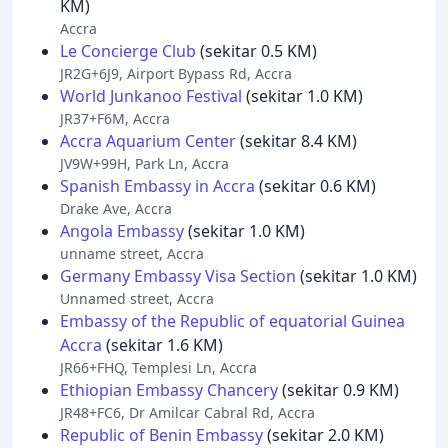
KM)
Accra
Le Concierge Club
(sekitar 0.5 KM)
JR2G+6J9, Airport Bypass Rd, Accra
World Junkanoo Festival
(sekitar 1.0 KM)
JR37+F6M, Accra
Accra Aquarium Center
(sekitar 8.4 KM)
JV9W+99H, Park Ln, Accra
Spanish Embassy in Accra
(sekitar 0.6 KM)
Drake Ave, Accra
Angola Embassy
(sekitar 1.0 KM)
unname street, Accra
Germany Embassy Visa Section
(sekitar 1.0 KM)
Unnamed street, Accra
Embassy of the Republic of equatorial Guinea
Accra
(sekitar 1.6 KM)
JR66+FHQ, Templesi Ln, Accra
Ethiopian Embassy Chancery
(sekitar 0.9 KM)
JR48+FC6, Dr Amilcar Cabral Rd, Accra
Republic of Benin Embassy
(sekitar 2.0 KM)