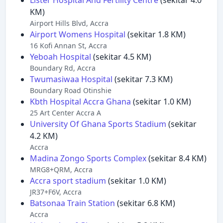
Lister Hospital And Fertility Centre
(sekitar 4.0
KM)
Airport Hills Blvd, Accra
Airport Womens Hospital
(sekitar 1.8 KM)
16 Kofi Annan St, Accra
Yeboah Hospital
(sekitar 4.5 KM)
Boundary Rd, Accra
Twumasiwaa Hospital
(sekitar 7.3 KM)
Boundary Road Otinshie
Kbth Hospital Accra Ghana
(sekitar 1.0 KM)
25 Art Center Accra A
University Of Ghana Sports Stadium
(sekitar
4.2 KM)
Accra
Madina Zongo Sports Complex
(sekitar 8.4 KM)
MRG8+QRM, Accra
Accra sport stadium
(sekitar 1.0 KM)
JR37+F6V, Accra
Batsonaa Train Station
(sekitar 6.8 KM)
Accra