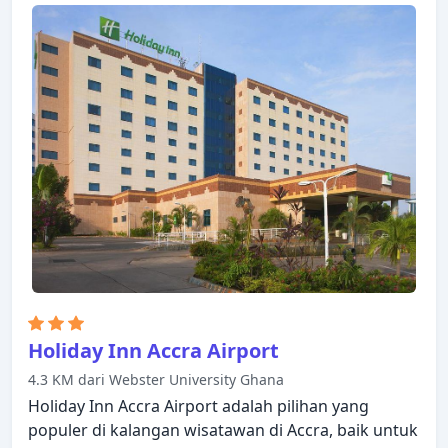
layar datar, akses internet - WiFi, akses internet WiFi
(gratis), kamar bebas asap rokok, AC dapat
ditemukan di beberapa kamar. Nikmati fasilitas
rekreasi di hotel, termasuk pusat kebugaran,
lapangan golf (sekitar 3 km), kolam renang luar
ruangan, sebelum masuk ke kamar untuk
beristirahat dengan nyaman. Suasana yang ramah
dan pelayanan yang istimewa bisa Anda harapkan
selama menginap di Ibis Styles Accra Airport.
Holiday Inn Accra Airport
4.3 KM dari Webster University Ghana
Holiday Inn Accra Airport adalah pilihan yang
populer di kalangan wisatawan di Accra, baik untuk