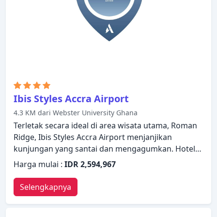
Ibis Styles Accra Airport
4.3 KM dari Webster University Ghana
Terletak secara ideal di area wisata utama, Roman
Ridge, Ibis Styles Accra Airport menjanjikan
kunjungan yang santai dan mengagumkan. Hotel
ini memiliki segala yang dibutuhkan untuk
Harga mulai :
IDR 2,594,967
menginap dengan nyaman. Semua fasilitas yang
diperlukan, termasuk layanan kamar 24 jam, WiFi
Selengkapnya
gratis di semua kamar, satpam 24 jam, layanan
kebersihan harian, perapian telah tersedia. Televisi