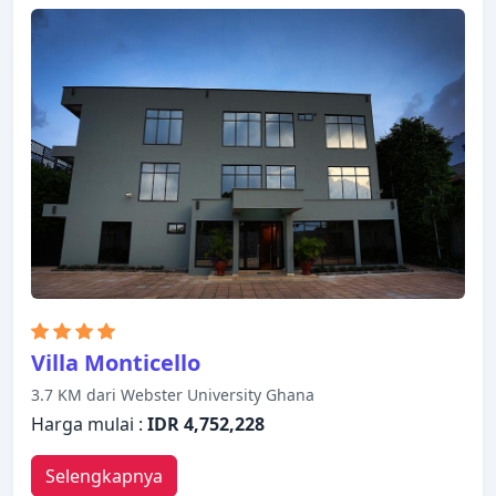
datar, kamar bebas asap rokok, AC, layanan bangun
pagi, meja tulis. Hotel ini menawarkan berbagai
pilihan rekreasi. Dengan layanan handal dan staf
profesional, Airport West Hotel Accra memenuhi
kebutuhan Anda.
Villa Monticello
3.7 KM dari Webster University Ghana
Harga mulai :
IDR 4,752,228
Selengkapnya