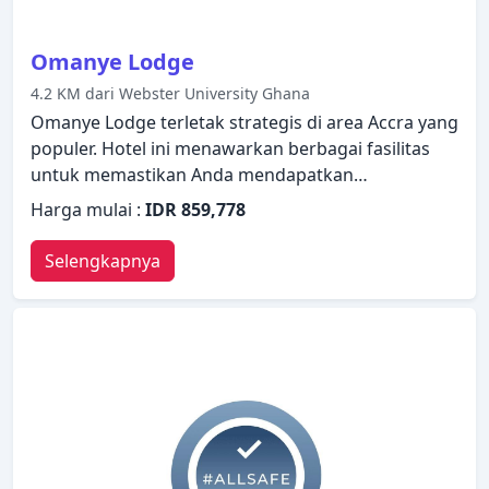
Omanye Lodge
4.2 KM dari Webster University Ghana
Omanye Lodge terletak strategis di area Accra yang
populer. Hotel ini menawarkan berbagai fasilitas
untuk memastikan Anda mendapatkan
pengalaman yang luar biasa. Staf yang siap
Harga mulai :
IDR 859,778
melayani akan menyambut dan memandu Anda di
Omanye Lodge. Setiap kamar didesain dengan
Selengkapnya
elegan dan dilengkapi dengan fasilitas yang
berguna. Hotel ini menawarkan berbagai pilihan
rekreasi. Omanye Lodge adalah pilihan yang sangat
baik untuk menjelajahi Accra atau untuk sekadar
bersantai dan menyegarkan diri.