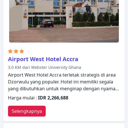
menawarkan berbagai pilihan rekreasi. Mensvic
Grand Hotel menggabungkan keramahan yang
hangat dengan suasana yang indah untuk
membuat kunjungan Anda di Accra tak terlupakan.
Airport West Hotel Accra
3.0 KM dari Webster University Ghana
Airport West Hotel Accra terletak strategis di area
Dzorwulu yang populer. Hotel ini memiliki segala
yang dibutuhkan untuk menginap dengan nyaman.
Resepsionis 24 jam, fasilitas untuk tamu dengan
Harga mulai :
IDR 2,266,688
kebutuhan khusus, check-in/check-out cepat, Wi-fi
di tempat umum, tempat parkir mobil ada untuk
Selengkapnya
kenikmatan para tamu. Beberapa kamar dirancang
dengan baik dengan adanya fasilitas televisi layar