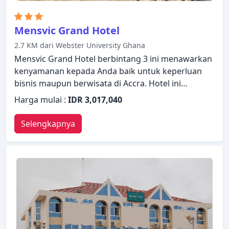
Mensvic Grand Hotel
2.7 KM dari Webster University Ghana
Mensvic Grand Hotel berbintang 3 ini menawarkan
kenyamanan kepada Anda baik untuk keperluan
bisnis maupun berwisata di Accra. Hotel ini
menawarkan berbagai layanan dan fasilitas yang
Harga mulai :
IDR 3,017,040
dirancang untuk memberikan kenyamanan dan
kemudahan kepada para tamu. WiFi gratis di
Selengkapnya
semua kamar, resepsionis 24 jam, fasilitas untuk
tamu dengan kebutuhan khusus, layanan kamar,
antar-jemput bandara dapat ditemukan di hotel ini.
Semua kamar dirancang dan didekorasi untuk
membuat tamu merasa seperti di rumah dan
beberapa kamar dilengkapi dengan televisi layar
datar, akses internet - WiFi, akses internet WiFi
(gratis), kamar bebas asap rokok, AC. Hotel ini