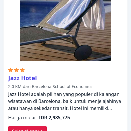
Jazz Hotel
2.0 KM dari Barcelona School of Economics
Jazz Hotel adalah pilihan yang populer di kalangan
wisatawan di Barcelona, baik untuk menjelajahinya
atau hanya sekedar transit. Hotel ini memiliki
segala yang dibutuhkan untuk menginap dengan
Harga mulai :
IDR 2,985,775
nyaman. Fasilitas-fasilitas seperti layanan kamar 24
jam, WiFi gratis di semua kamar, fasilitas untuk