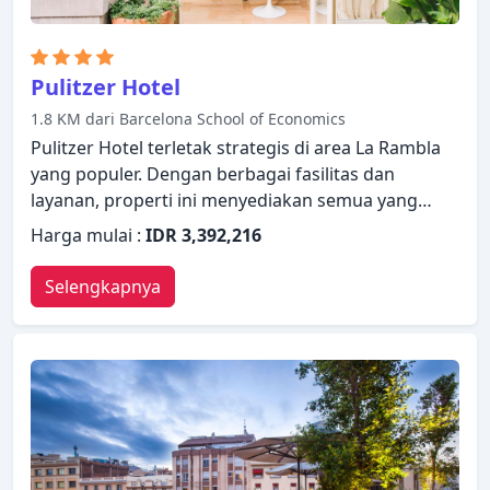
Pulitzer Hotel
1.8 KM dari Barcelona School of Economics
Pulitzer Hotel terletak strategis di area La Rambla
yang populer. Dengan berbagai fasilitas dan
layanan, properti ini menyediakan semua yang
Anda butuhkan untuk bermalam dengan nyaman.
Harga mulai :
IDR 3,392,216
Semua fasilitas yang diperlukan, termasuk WiFi
gratis di semua kamar, layanan kebersihan harian,
Selengkapnya
resepsionis 24 jam, fasilitas untuk tamu dengan
kebutuhan khusus, check-in/check-out cepat, telah
tersedia. Semua kamar dirancang dan didekorasi
untuk membuat tamu merasa seperti di rumah dan
beberapa kamar dilengkapi dengan televisi layar
datar, akses internet - WiFi, akses internet WiFi
(gratis), kamar bebas asap rokok, AC. Properti ini
menawarkan berbagai pilihan fasilitas rekreasi.