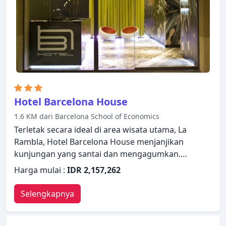
selama menginap di Medinaceli Hotel.
Hotel Barcelona House
1.6 KM dari Barcelona School of Economics
Terletak secara ideal di area wisata utama, La
Rambla, Hotel Barcelona House menjanjikan
kunjungan yang santai dan mengagumkan.
Properti ini memiliki berbagai fasilitas yang
Harga mulai :
IDR 2,157,262
membuat pengalaman menginap Anda
menyenangkan. WiFi gratis di semua kamar,
Selengkapnya
resepsionis 24 jam, fasilitas untuk tamu dengan
kebutuhan khusus, penyimpanan barang, Wi-fi di