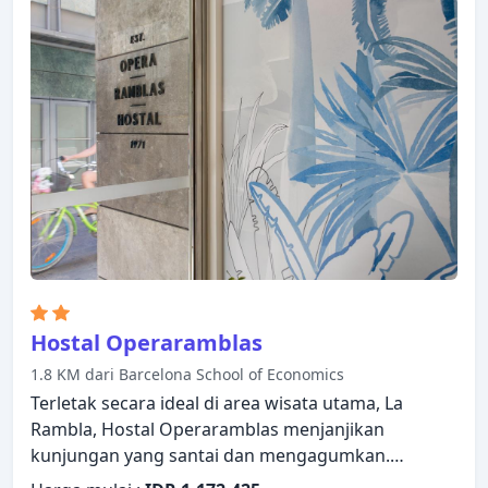
ditawarkan. Televisi layar datar, linen, cermin,
handuk, ruang penyimpanan pakaian dapat
ditemukan di beberapa kamar. Hotel ini
menawarkan berbagai pilihan rekreasi. Dengan
layanan handal dan staf profesional, Moderno
Hotel memenuhi kebutuhan Anda.
Hostal Operaramblas
1.8 KM dari Barcelona School of Economics
Terletak secara ideal di area wisata utama, La
Rambla, Hostal Operaramblas menjanjikan
kunjungan yang santai dan mengagumkan.
Menampilkan daftar fasilitas yang lengkap, tamu