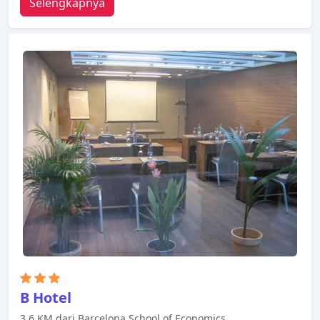
Selengkapnya
kebersihan harian, persewaan wi-fi portabel, akses
mudah untuk kursi roda yang disediakan hotel.
Semua kamar dirancang dan didekorasi untuk
membuat tamu merasa seperti di rumah dan
beberapa kamar dilengkapi dengan televisi layar
datar, ruang penyimpanan pakaian, ruang keluarga
terpisah, akses internet - WiFi, AC. Hotel ini
menawarkan berbagai pilihan rekreasi.
Kemudahan dan kenyamanan membuat Wilson
Boutique Hotel pilihan yang sempurna sebagai
tempat menginap Anda di Barcelona.
B Hotel
3.6 KM dari Barcelona School of Economics