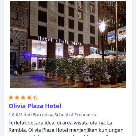
tempat umum hanyalah beberapa dari berbagai
fasilitas yang ditawarkan. Beberapa kamar
dirancang dengan baik dengan adanya fasilitas
televisi layar datar, akses internet - WiFi, kamar
bebas asap rokok, AC, penghangat ruangan. Hotel
ini menawarkan berbagai pilihan rekreasi. Dengan
layanan handal dan staf profesional, Hotel
Barcelona House memenuhi kebutuhan Anda.
Olivia Plaza Hotel
1.6 KM dari Barcelona School of Economics
Terletak secara ideal di area wisata utama, La
Rambla, Olivia Plaza Hotel menjanjikan kunjungan