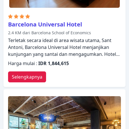
Barcelona Universal Hotel
2.4 KM dari Barcelona School of Economics
Terletak secara ideal di area wisata utama, Sant
Antoni, Barcelona Universal Hotel menjanjikan
kunjungan yang santai dan mengagumkan. Hotel
ini menawarkan berbagai layanan dan fasilitas
Harga mulai :
IDR 1,844,615
yang dirancang untuk memberikan kenyamanan
dan kemudahan kepada para tamu. Layanan kamar
Selengkapnya
24 jam, WiFi gratis di semua kamar, satpam 24 jam,
layanan kebersihan harian, akses mudah untuk
kursi roda dapat ditemukan di hotel ini. Dirancang
untuk memberikan kenyamanan, beberapa kamar
memiliki ruang penyimpanan pakaian, teh gratis,
handuk, lantai kayu/parket, sandal untuk
memastikan kenyamanan istirahat malam Anda.