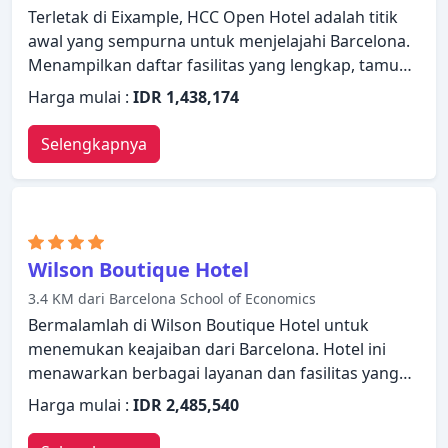
Terletak di Eixample, HCC Open Hotel adalah titik
awal yang sempurna untuk menjelajahi Barcelona.
Menampilkan daftar fasilitas yang lengkap, tamu
akan merasakan bahwa mereka menginap di
Harga mulai :
IDR 1,438,174
properti yang nyaman. WiFi gratis di semua kamar,
fasilitas untuk tamu dengan kebutuhan khusus, Wi-
Selengkapnya
fi di tempat umum, tempat parkir mobil, layanan
kamar dapat ditemukan di hotel ini. Kamar
dilengkapi dengan segala fasilitas yang Anda
butuhkan untuk bermalam dengan nyaman. Di
beberapa kamar terdapat ruang keluarga terpisah,
Wilson Boutique Hotel
akses internet WiFi (gratis), kamar bebas asap
3.4 KM dari Barcelona School of Economics
rokok, AC, penghangat ruangan. Hotel ini
Bermalamlah di Wilson Boutique Hotel untuk
menawarkan berbagai pilihan rekreasi. Temukan
menemukan keajaiban dari Barcelona. Hotel ini
semua yang Barcelona tawarkan dengan membuat
menawarkan berbagai layanan dan fasilitas yang
HCC Open Hotel sebagai tempat persinggahan
dirancang untuk memberikan kenyamanan dan
Anda.
Harga mulai :
IDR 2,485,540
kemudahan kepada para tamu. Manfaatkan WiFi
gratis di semua kamar, satpam 24 jam, layanan