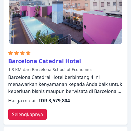
dan dekat dengan semua yang Barcelona
tawarkan, merupakan tiga alasan utama Anda
untuk menginap di Barcelona Colonial Hotel.
Barcelona Catedral Hotel
1.3 KM dari Barcelona School of Economics
Barcelona Catedral Hotel berbintang 4 ini
menawarkan kenyamanan kepada Anda baik untuk
keperluan bisnis maupun berwisata di Barcelona.
Menawarkan berbagai fasilitas dan layanan, hotel
Harga mulai :
IDR 3,579,804
menyediakan semua yang Anda butuhkan untuk
bermalam dengan nyaman. Layanan kamar 24 jam,
Selengkapnya
WiFi gratis di semua kamar, fasilitas untuk tamu
dengan kebutuhan khusus, Wi-fi di tempat umum,