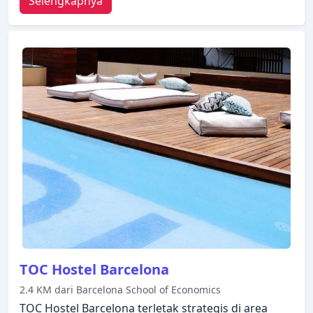
Selengkapnya
tamu dengan kebutuhan khusus, parkir valet,
tempat parkir mobil tersedia untuk Anda nikmati.
Bersantailah di kamar Anda yang nyaman dan
beberapa kamar dilengkapi dengan fasilitas seperti
televisi layar datar, akses internet WiFi (gratis), AC,
penghangat ruangan, meja tulis. Akses ke kolam
renang luar ruangan di hotel akan meningkatkan
kepuasan menginap Anda. Suasana yang ramah
dan pelayanan yang istimewa bisa Anda harapkan
selama menginap di Jazz Hotel.
TOC Hostel Barcelona
2.4 KM dari Barcelona School of Economics
TOC Hostel Barcelona terletak strategis di area