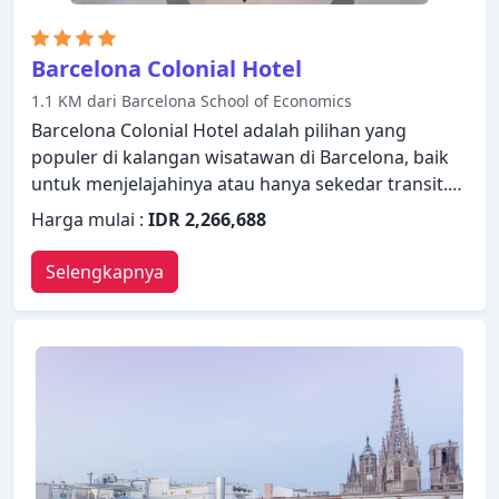
Barcelona Colonial Hotel
1.1 KM dari Barcelona School of Economics
Barcelona Colonial Hotel adalah pilihan yang
populer di kalangan wisatawan di Barcelona, baik
untuk menjelajahinya atau hanya sekedar transit.
Menampilkan daftar fasilitas yang lengkap, tamu
Harga mulai :
IDR 2,266,688
akan merasakan bahwa mereka menginap di
properti yang nyaman. WiFi gratis di semua kamar,
Selengkapnya
resepsionis 24 jam, fasilitas untuk tamu dengan
kebutuhan khusus, penyimpanan barang, Wi-fi di
tempat umum ada dalam daftar hal-hal yang para
tamu dapat nikmati. Lantai kayu/parket, televisi
layar datar, akses internet WiFi (gratis), kamar
bebas asap rokok, AC dapat ditemukan di beberapa
kamar. Hotel ini menawarkan berbagai pilihan
rekreasi. Staf yang ramah, fasilitas yang istimewa