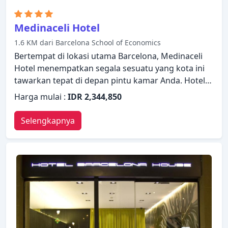
Medinaceli Hotel
1.6 KM dari Barcelona School of Economics
Bertempat di lokasi utama Barcelona, Medinaceli
Hotel menempatkan segala sesuatu yang kota ini
tawarkan tepat di depan pintu kamar Anda. Hotel
ini menawarkan berbagai layanan dan fasilitas
Harga mulai :
IDR 2,344,850
yang dirancang untuk memberikan kenyamanan
dan kemudahan kepada para tamu. WiFi gratis di
Selengkapnya
semua kamar, resepsionis 24 jam, fasilitas untuk
tamu dengan kebutuhan khusus, penyimpanan
barang, Wi-fi di tempat umum ada untuk
kenikmatan para tamu. Bersantailah di kamar Anda
yang nyaman dan beberapa kamar dilengkapi
dengan fasilitas seperti AC, penghangat ruangan,
meja tulis, bar mini, telepon. Hotel ini menawarkan
berbagai pilihan rekreasi. Suasana yang ramah dan
pelayanan yang istimewa bisa Anda harapkan