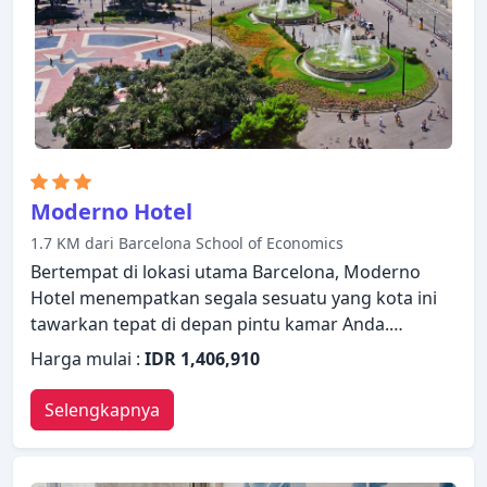
yang ramah dan pelayanan yang istimewa bisa
Anda harapkan selama menginap di Hotel 1898.
Moderno Hotel
1.7 KM dari Barcelona School of Economics
Bertempat di lokasi utama Barcelona, Moderno
Hotel menempatkan segala sesuatu yang kota ini
tawarkan tepat di depan pintu kamar Anda.
Menawarkan berbagai fasilitas dan layanan, hotel
Harga mulai :
IDR 1,406,910
menyediakan semua yang Anda butuhkan untuk
bermalam dengan nyaman. WiFi gratis di semua
Selengkapnya
kamar, layanan kebersihan harian, layanan tiket,
akses mudah untuk kursi roda, resepsionis 24 jam
hanyalah beberapa dari berbagai fasilitas yang