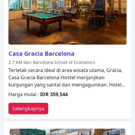
Akses ke pusat kebugaran, kolam renang luar
ruangan, solarium di hotel akan meningkatkan
kepuasan menginap Anda. Suasana yang ramah
dan pelayanan yang istimewa bisa Anda harapkan
selama menginap di Barcelona Universal Hotel.
Casa Gracia Barcelona
2.7 KM dari Barcelona School of Economics
Terletak secara ideal di area wisata utama, Gràcia,
Casa Gracia Barcelona Hostel menjanjikan
kunjungan yang santai dan mengagumkan. Hotel
ini menawarkan berbagai layanan dan fasilitas
Harga mulai :
IDR 359,544
yang dirancang untuk memberikan kenyamanan
dan kemudahan kepada para tamu. Semua fasilitas
Selengkapnya
yang diperlukan, termasuk WiFi gratis di semua
kamar, layanan kebersihan harian, layanan pos,
layanan taksi, layanan tiket telah tersedia. Televisi