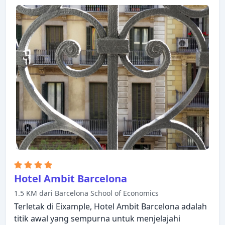
tempat parkir mobil ada untuk kenikmatan para
tamu. Semua kamar dirancang dan didekorasi
untuk membuat tamu merasa seperti di rumah dan
beberapa kamar dilengkapi dengan ruang keluarga
terpisah, televisi layar datar, akses internet WiFi
(gratis), AC, penghangat ruangan. Akses ke pusat
kebugaran, kolam renang luar ruangan di hotel
akan meningkatkan kepuasan menginap Anda.
Suasana yang ramah dan pelayanan yang istimewa
bisa Anda harapkan selama menginap di Barcelona
Catedral Hotel.
Hotel Ambit Barcelona
1.5 KM dari Barcelona School of Economics
Terletak di Eixample, Hotel Ambit Barcelona adalah
titik awal yang sempurna untuk menjelajahi