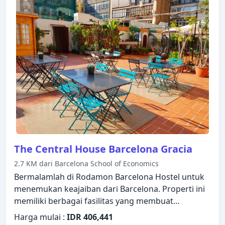
layar datar, ruang keluarga terpisah, akses internet
- WiFi, akses internet WiFi (gratis), bak mandi
whirlpool dapat ditemukan di beberapa kamar.
Akses ke ruangan yoga, ruang bermain di hotel
akan meningkatkan kepuasan menginap Anda.
Casa Gracia Barcelona Hostel adalah pilihan yang
sangat baik untuk menjelajahi Barcelona atau
untuk sekadar bersantai dan menyegarkan diri.
The Central House Barcelona Gracia
2.7 KM dari Barcelona School of Economics
Bermalamlah di Rodamon Barcelona Hostel untuk
menemukan keajaiban dari Barcelona. Properti ini
memiliki berbagai fasilitas yang membuat
pengalaman menginap Anda menyenangkan. WiFi
Harga mulai :
IDR 406,441
gratis di semua kamar, satpam 24 jam, layanan