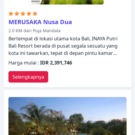
MERUSAKA Nusa Dua
2.0 KM dari Puja Mandala
Bertempat di lokasi utama kota Bali, INAYA Putri
Bali Resort berada di pusat segala sesuatu yang
kota ini tawarkan, tepat di depan pintu kamar
Anda. Dengan berbagai fasilitas dan layanan,
Harga mulai :
IDR 2,391,746
properti ini menyediakan semua yang Anda
butuhkan untuk bermalam dengan nyaman. Semua
Selengkapnya
fasilitas yang diperlukan, termasuk layanan kamar
24 jam, WiFi gratis di semua kamar, kapel, layanan
taksi, satpam 24 jam, telah tersedia. Kamar
dilengkapi dengan segala fasilitas yang Anda
butuhkan untuk bermalam dengan nyaman. Di
beberapa kamar terdapat televisi layar datar,
telepon di kamar mandi, kopi instan gratis, teh
gratis, minuman selamat datang gratis. Pulihkan