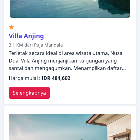
Villa Anjing
3.1 KM dari Puja Mandala
Terletak secara ideal di area wisata utama, Nusa
Dua, Villa Anjing menjanjikan kunjungan yang
santai dan mengagumkan. Menampilkan daftar
fasilitas yang lengkap, tamu akan merasakan
Harga mulai :
IDR 484,602
bahwa mereka menginap di properti yang nyaman.
Semua fasilitas yang diperlukan, termasuk Wi-fi di
Selengkapnya
tempat umum, parkir valet, tempat parkir mobil,
antar-jemput bandara, kamar untuk keluarga telah
tersedia. Kamar dilengkapi dengan segala fasilitas
yang Anda butuhkan untuk bermalam dengan
nyaman. Di beberapa kamar terdapat televisi layar
datar, kamar mandi tambahan, pintu masuk