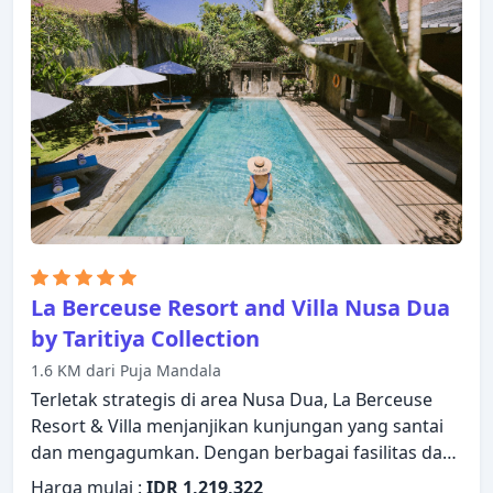
bak mandi whirlpool dapat ditemukan di beberapa
kamar. Beristirahatlah setelah seharian beraktivitas
dan nikmati hot tub, pantai pribadi, pusat
kebugaran, lapangan golf di area properti,
lapangan golf (sekitar 3 km). Suasana yang ramah
dan pelayanan yang istimewa bisa Anda harapkan
selama menginap di Amarterra Villas Bali Nusa Dua
– MGallery Collecti.
La Berceuse Resort and Villa Nusa Dua
by Taritiya Collection
1.6 KM dari Puja Mandala
Terletak strategis di area Nusa Dua, La Berceuse
Resort & Villa menjanjikan kunjungan yang santai
dan mengagumkan. Dengan berbagai fasilitas dan
layanan, properti ini menyediakan semua yang
Harga mulai :
IDR 1,219,322