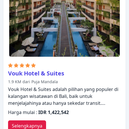
kopi instan gratis, teh gratis. Pulihkan diri Anda
setelah berkeliling seharian dalam kenyamanan
kamar Anda atau manfaatkan fasilitas rekreasi di
hotel, termasuk jalur pendakian, hot tub, pantai
pribadi, pusat kebugaran, sauna. Dengan layanan
handal dan staf profesional, Grand Hyatt Bali
memenuhi kebutuhan Anda.
Vouk Hotel & Suites
1.9 KM dari Puja Mandala
Vouk Hotel & Suites adalah pilihan yang populer di
kalangan wisatawan di Bali, baik untuk
menjelajahinya atau hanya sekedar transit.
Menampilkan daftar fasilitas yang lengkap, tamu
Harga mulai :
IDR 1,422,542
akan merasakan bahwa mereka menginap di
properti yang nyaman. Manfaatkan layanan kamar
Selengkapnya