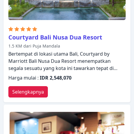
Courtyard Bali Nusa Dua Resort
1.5 KM dari Puja Mandala
Bertempat di lokasi utama Bali, Courtyard by
Marriott Bali Nusa Dua Resort menempatkan
segala sesuatu yang kota ini tawarkan tepat di
depan pintu kamar Anda. Hotel ini menawarkan
Harga mulai :
IDR 2,548,070
standar pelayanan dan fasilitas yang tinggi untuk
memenuhi setiap kebutuhan semua wisatawan.
Selengkapnya
Fasilitas-fasilitas seperti layanan kamar 24 jam, WiFi
gratis di semua kamar, satpam 24 jam, layanan
kebersihan harian, layanan taksi tersedia untuk
Anda nikmati. Kamar dilengkapi dengan segala
fasilitas yang Anda butuhkan untuk bermalam
dengan nyaman. Di beberapa kamar terdapat