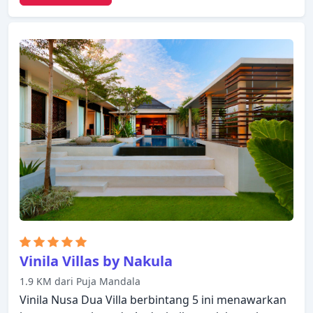
24 jam, WiFi gratis di semua kamar, satpam 24 jam,
kapel, layanan kebersihan harian yang disediakan
hotel. Beberapa kamar dirancang dengan baik
dengan adanya fasilitas ruang penyimpanan
pakaian, teh gratis, kamar pas, handuk, rak
pakaian. Untuk meningkatkan kualitas pengalaman
menginap para tamu, hotel ini menawarkan
fasilitas rekreasi seperti kano, taman air
(waterpark), persewaan perlengkapan olahraga air,
selancar angin (windsurfing), snorkeling. Temukan
semua yang Bali tawarkan dengan membuat Vouk
Hotel & Suites sebagai tempat persinggahan Anda.
Vinila Villas by Nakula
1.9 KM dari Puja Mandala
Vinila Nusa Dua Villa berbintang 5 ini menawarkan