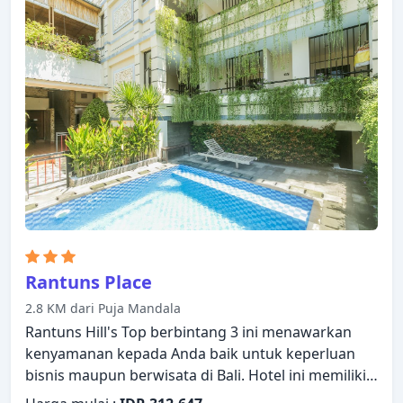
tub, lapangan golf (sekitar 3 km), kolam renang
luar ruangan, spa, pijat di properti ini akan
meningkatkan kepuasan menginap Anda. Swiss-
Belhotel Segara menggabungkan keramahan yang
hangat dengan suasana yang indah untuk
membuat kunjungan Anda di Bali tidak terlupakan.
Rantuns Place
2.8 KM dari Puja Mandala
Rantuns Hill's Top berbintang 3 ini menawarkan
kenyamanan kepada Anda baik untuk keperluan
bisnis maupun berwisata di Bali. Hotel ini memiliki
segala yang dibutuhkan untuk menginap dengan