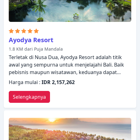
menginap Anda di Bali.
Ayodya Resort
1.8 KM dari Puja Mandala
Terletak di Nusa Dua, Ayodya Resort adalah titik
awal yang sempurna untuk menjelajahi Bali. Baik
pebisnis maupun wisatawan, keduanya dapat
menikmati fasilitas dan layanan hotel. Layanan
Harga mulai :
IDR 2,157,262
kamar 24 jam, WiFi gratis di semua kamar, satpam
24 jam, resepsionis 24 jam, fasilitas untuk tamu
Selengkapnya
dengan kebutuhan khusus hanyalah beberapa dari
berbagai fasilitas yang ditawarkan. Dirancang
untuk memberikan kenyamanan, beberapa kamar
memiliki televisi layar datar, akses internet WiFi
(gratis), kamar bebas asap rokok, AC, meja tulis
untuk memastikan kenyamanan istirahat malam