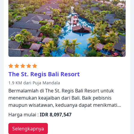
Anda. Pulihkan diri Anda setelah berkeliling
seharian dalam kenyamanan kamar Anda atau
manfaatkan fasilitas rekreasi di hotel, termasuk
pantai pribadi, pusat kebugaran, sauna, kolam
renang luar ruangan, spa. Ayodya Resort adalah
pilihan yang sangat baik untuk menjelajahi Bali
atau untuk sekadar bersantai dan menyegarkan
diri.
The St. Regis Bali Resort
1.9 KM dari Puja Mandala
Bermalamlah di The St. Regis Bali Resort untuk
menemukan keajaiban dari Bali. Baik pebisnis
maupun wisatawan, keduanya dapat menikmati
fasilitas dan layanan hotel. WiFi gratis di semua
Harga mulai :
IDR 8,097,547
kamar, satpam 24 jam, kapel, kuil, layanan
kebersihan harian ada untuk kenikmatan para
Selengkapnya
tamu. Semua kamar dirancang dan didekorasi