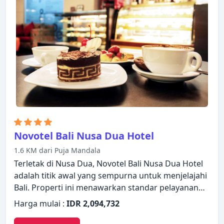
televisi layar datar, rak pakaian, kopi instan gratis,
teh gratis, minuman selamat datang gratis.
Suasana tenang di hotel ini meluas hingga fasilitas
rekreasinya yang meliputi pantai pribadi, pusat
kebugaran, lapangan golf (sekitar 3 km), kolam
renang luar ruangan, spa. Courtyard by Marriott
Bali Nusa Dua Resort menggabungkan keramahan
yang hangat dengan suasana yang indah untuk
membuat kunjungan Anda di Bali tak terlupakan.
Novotel Bali Nusa Dua Hotel
1.6 KM dari Puja Mandala
Terletak di Nusa Dua, Novotel Bali Nusa Dua Hotel
adalah titik awal yang sempurna untuk menjelajahi
Bali. Properti ini menawarkan standar pelayanan
dan fasilitas yang tinggi untuk memenuhi setiap
Harga mulai :
IDR 2,094,732
kebutuhan semua wisatawan. Layanan kamar 24
jam, WiFi gratis di semua kamar, satpam 24 jam,