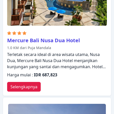
Mercure Bali Nusa Dua Hotel
1.0 KM dari Puja Mandala
Terletak secara ideal di area wisata utama, Nusa
Dua, Mercure Bali Nusa Dua Hotel menjanjikan
kunjungan yang santai dan mengagumkan. Hotel
ini memiliki segala yang dibutuhkan untuk
Harga mulai :
IDR 687,823
menginap dengan nyaman. Manfaatkan layanan
kamar 24 jam, WiFi gratis di semua kamar, satpam
Selengkapnya
24 jam, layanan kebersihan harian, layanan pos
yang disediakan hotel. Beberapa kamar dirancang
dengan baik dengan adanya fasilitas televisi layar
datar, kopi instan gratis, teh gratis, minuman