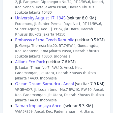
2, Jl. Pangeran Diponegoro No.74, RT.2/RW.6, Kenari,
Kec. Senen, Kota Jakarta Pusat, Daerah Khusus
Ibukota Jakarta 10430
University August 17, 1945
(sekitar 8.0 KM)
Podomoro, Jl. Sunter Permai Raya No.1, RT.11/RW.6,
Sunter Agung, Kec. Tj. Priok, Jkt Utara, Daerah
Khusus Ibukota Jakarta 14350
Embassy of the Czech Republic
(sekitar 0.5 KM)
Jl. Gereja Theresia No.20, RT.7/RW.4, Gondangdia,
Kec. Menteng, Kota Jakarta Pusat, Daerah Khusus
Ibukota Jakarta 10350, Indonesia
Allianz Eco Park
(sekitar 7.6 KM)
Jl. Lodan Timur No.7, RW.10, Ancol, Kec.
Pademangan, Jkt Utara, Daerah Khusus Ibukota
Jakarta 14430, Indonesia
Ocean Dream Samudra - Ancol
(sekitar 7.9 KM)
VRGR+6X7, Jl. Lodan timur No.7 RW.10, RW.10, Ancol,
Kec. Pademangan, Jkt Utara, Daerah Khusus Ibukota
Jakarta 14430, Indonesia
Taman Impian Jaya Ancol
(sekitar 9.3 KM)
VVM5+359, Ancol, Kec. Pademangan, Jkt Utara,