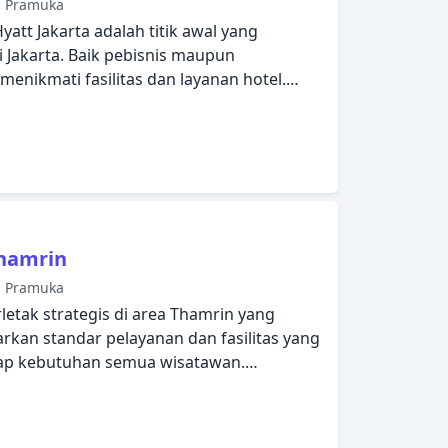
m Pramuka
gan Anda di Jakarta tak terlupakan.
yatt Jakarta adalah titik awal yang
 Jakarta. Baik pebisnis maupun
enikmati fasilitas dan layanan hotel.
litas untuk tamu dengan kebutuhan
t parkir mobil, layanan kamar dapat
iap kamar didesain dengan elegan dan
yang berguna. Beristirahatlah setelah
ikmati hot tub, pusat kebugaran, sauna,
 spa. Temukan semua yang Jakarta
rand Hyatt Jakarta sebagai tempat
hamrin
m Pramuka
letak strategis di area Thamrin yang
arkan standar pelayanan dan fasilitas yang
iap kebutuhan semua wisatawan.
 jam, WiFi gratis di semua kamar,
rsihan harian, resepsionis 24 jam yang
dirancang untuk memberikan tingkat