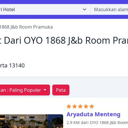
1868 J&b Room Pramuka
t Dari OYO 1868 J&b Room Pra
arta 13140
an :
Paling Populer
Peta
Aryaduta Menteng
2.9 KM dari OYO 1868 J&b Roo