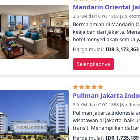
televisi layar datar, cermin,
Mandarin Oriental Ja
berbagai pilihan rekreasi. 
3.5 KM dari OYO 1868 J&b Roo
profesional, Oria Hotel Ja
Bermalamlah di Mandarin O
keajaiban dari Jakarta. Mena
hotel menyediakan semua 
dengan nyaman. Fasilitas-fas
Harga mulai :
IDR 3,173,363
resepsionis 24 jam, fasilit
Wi-fi di tempat umum, parkir
Selengkapnya
Semua kamar dirancang da
seperti di rumah dan beber
penyimpanan pakaian, teh gr
gratis. Akses ke hot tub, p
Pullman Jakarta Indo
ruangan, spa di hotel aka
3.5 KM dari OYO 1868 J&b Roo
Mandarin Oriental Jakarta a
Pullman Jakarta Indonesia a
menjelajahi Jakarta atau u
wisatawan di Jakarta, baik 
diri.
transit. Menampilkan daftar
merasakan bahwa mereka me
Harga mulai :
IDR 1,735,189