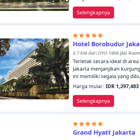
yang siap melayani akan m
Jakarta Indonesia. Kamar di
Selengkapnya
butuhkan untuk bermalam 
terdapat televisi layar datar
internet - WiFi, akses interne
kebugaran, sauna, kolam ren
Hotel Borobudur Jaka
meningkatkan kepuasan me
3.7 KM dari OYO 1868 J&b Roo
Jakarta tawarkan dengan me
Terletak secara ideal di ar
tempat persinggahan Anda.
Jakarta menjanjikan kunju
ini memiliki segala yang d
Staf yang siap melayani a
Harga mulai :
IDR 1,297,483
Borobudur Jakarta. Kamar 
kenyamanan optimal dengan 
Selengkapnya
seperti televisi layar datar, 
akses internet - WiFi. Hibur 
termasuk lapangan bulu tang
kolam renang luar ruangan.
Grand Hyatt Jakarta
menggabungkan keramahan 