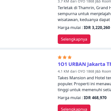
3.7 KM dari OYO 1868 J&b Roo
indah untuk membuat kunjun
Terletak di Thamrin, Grand H
sempurna untuk menjelajahi
wisatawan, keduanya dapat m
Layanan kamar 24 jam, fasi
Harga mulai :
IDR 3,220,260
khusus, parkir valet, tempa
ditemukan di hotel ini. Set
Selengkapnya
dilengkapi dengan fasilitas 
seharian beraktivitas dan n
kolam renang luar ruangan,
tawarkan dengan membuat G
1O1 URBAN Jakarta T
persinggahan Anda.
4.1 KM dari OYO 1868 J&b Roo
Takes Mansion and Hotel ter
populer. Properti ini menaw
tinggi untuk memenuhi set
Manfaatkan layanan kamar 24
Harga mulai :
IDR 468,970
satpam 24 jam, layanan kebe
ada di properti ini. Kamar 
Selengkapnya