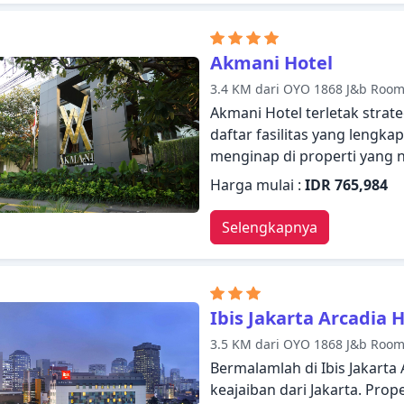
ruang penyimpanan pakaian, 
pendeteksi asap. Pulihkan di
kenyamanan kamar Anda atau 
Akmani Hotel
termasuk kolam renang luar
3.4 KM dari OYO 1868 J&b Roo
kenyamanan membuat Grand
Akmani Hotel terletak strat
sebagai tempat menginap An
daftar fasilitas yang leng
menginap di properti yang n
termasuk layanan kamar 24 
Harga mulai :
IDR 765,984
24 jam, layanan taksi, akses
Bersantailah di kamar And
Selengkapnya
dilengkapi dengan fasilitas se
WiFi, akses internet WiFi (g
Pulihkan diri Anda setelah 
kamar Anda atau manfaatkan 
Ibis Jakarta Arcadia 
ruangan, spa, kolam renang 
3.5 KM dari OYO 1868 J&b Roo
sangat baik untuk menjelaja
Bermalamlah di Ibis Jakart
dan menyegarkan diri.
keajaiban dari Jakarta. Prope