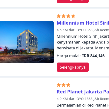
kenyamanan optimal dengan 
seperti televisi layar datar, k
Nikmatilah kolam renang l
untuk beristirahat dengan
Millennium Hotel Siri
tawarkan dengan membuat T
4.6 KM dari OYO 1868 J&b Roo
persinggahan Anda.
Millennium Hotel Sirih Jaka
kenyamanan kepada Anda ba
berwisata di Jakarta. Menamp
akan merasakan bahwa mere
Harga mulai :
IDR 844,146
Staf yang siap melayani a
Millennium Hotel Sirih Jaka
Selengkapnya
fasilitas yang Anda butuhk
beberapa kamar terdapat tele
keluarga terpisah, akses inter
hotel, termasuk hot tub, pu
Red Planet Jakarta P
ruangan, spa, sebelum masu
4.9 KM dari OYO 1868 J&b Roo
nyaman. Suasana yang rama
Bermalamlah di Red Planet
harapkan selama menginap di