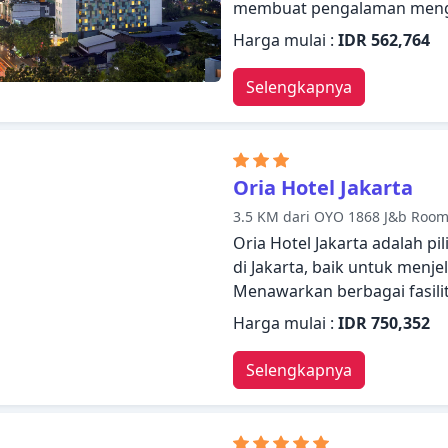
membuat pengalaman meng
kamar 24 jam, WiFi gratis d
Harga mulai :
IDR 562,764
serbaguna, layanan kebersi
tamu. Bersantailah di kam
Selengkapnya
dilengkapi dengan fasilitas
penghangat ruangan, layanan
fasilitas rekreasi di hotel,
kamar untuk beristirahat de
Oria Hotel Jakarta
menggabungkan keramahan 
3.5 KM dari OYO 1868 J&b Roo
indah untuk membuat kunjun
Oria Hotel Jakarta adalah p
di Jakarta, baik untuk menje
Menawarkan berbagai fasili
semua yang Anda butuhkan
Harga mulai :
IDR 750,352
gratis di semua kamar, resep
dengan kebutuhan khusus, p
Selengkapnya
umum hanyalah beberapa dar
Bersantailah di kamar And
dilengkapi dengan fasilitas 