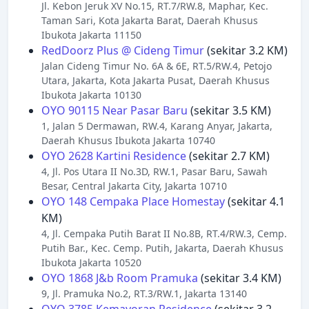
Jl. Kebon Jeruk XV No.15, RT.7/RW.8, Maphar, Kec.
Taman Sari, Kota Jakarta Barat, Daerah Khusus
Ibukota Jakarta 11150
RedDoorz Plus @ Cideng Timur
(sekitar 3.2 KM)
Jalan Cideng Timur No. 6A & 6E, RT.5/RW.4, Petojo
Utara, Jakarta, Kota Jakarta Pusat, Daerah Khusus
Ibukota Jakarta 10130
OYO 90115 Near Pasar Baru
(sekitar 3.5 KM)
1, Jalan 5 Dermawan, RW.4, Karang Anyar, Jakarta,
Daerah Khusus Ibukota Jakarta 10740
OYO 2628 Kartini Residence
(sekitar 2.7 KM)
4, Jl. Pos Utara II No.3D, RW.1, Pasar Baru, Sawah
Besar, Central Jakarta City, Jakarta 10710
OYO 148 Cempaka Place Homestay
(sekitar 4.1
KM)
4, Jl. Cempaka Putih Barat II No.8B, RT.4/RW.3, Cemp.
Putih Bar., Kec. Cemp. Putih, Jakarta, Daerah Khusus
Ibukota Jakarta 10520
OYO 1868 J&b Room Pramuka
(sekitar 3.4 KM)
9, Jl. Pramuka No.2, RT.3/RW.1, Jakarta 13140