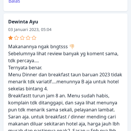
Balas
Dewinta Ayu
03 Januari 2023, 05:04
Makanannya ngak bngtsss 👎🏻
Sebelumnya lihat review banyak yg koment sama,
tdk percaya....
Ternyata benar.
Menu Dinner dan breakfast taun baruan 2023 tidak
menarik tdk variatif....menunnya B aja untuk hotel
sekelas bintang 4.
Breakfastt turun jam 8 an. Menu sudah habis,
komplain tdk ditanggapi, dan saya lihat menunya
pun tdk menarik sama sekali, pelayanan lambat.
Saran aja. untuk breakfast / dinner mending cari
makanan diluar sekitaran hotel aja, harga jauh lbh
murah dan pastinnya enak2. Saran u Fnb nya lbh